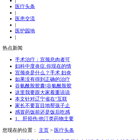
|
医疗头条
|
医患交流
|
医护园地
|
热点新闻
手术治疗：宫颈息肉者可
妇科中度炎症.你现在的情
宫颈炎是什么？手术 妇炎
如果没有得到正确的治疗
谷氨酰胺胶囊!谷氨酰胺胶
这里我要跟大家着重说说
本文针对辽宁省在“互联
家长不要盲目地帮孩子止
感冒药饭前还是饭后吃感
1、肝损伤:他汀类药物主要
您现在的位置：
主页
>
医疗头条