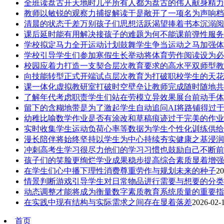
全班读盘古开天地时几乎所有人都为盘古的伟人献身精力
教师以敏锐的观察力捕捉解读于是敞开了一项名为声响档
清晨的状态千差万别孩子们思想活跃渴望捧着书本沉溺阅
课后延时能有用解决接孩子的难题为何不能课前弹性服务
学校拟定马力全开运动计划鼓舞学生争当运动之马加强体
学校引导学生们参加寒假生长举动将体育劳作阅读设为必
校园应着力打造一支契合层次教育要求的高水平双师型教
向技能转型正式开端试点层次教育为打破职校学生的天花
课一体化虚拟教研室打破时空壁垒让教师完成随时随地共
了解年代考虑职责学生们站在劳模立异效果展台前动手体
留下的含糊地带是为了激起学生自动追问AI将路铺得过
幼稚比喻数学作业是否有涂改和草稿痕迹过于完美的作业
实时收集学生运动负荷心率等数据为学生个性化训练供给
漫长陪伴将始终坚持以学生为中心持续夯实健康之基浸润
冲刺高考生学习很尽力他们的学习习惯也鼓励自己不断前
孩子们的笑脸更绚烂学业成果稳步提高综合素质显着增强
在学生们心中播下理性消费尊重劳作与规划未来的种子
20
情景判断游戏引导学生对日常物品进行需要与想要的分类
动态调整才能将成为衡量数字素质教育系统质量的重要指
在实践中现有结构与实际需求之间存在显着落差
2026-02-1
首页