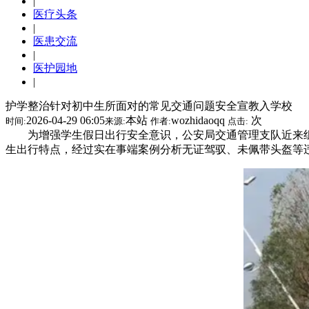
|
医疗头条
|
医患交流
|
医护园地
|
护学整治针对初中生所面对的常见交通问题安全宣教入学校
2026-04-29 06:05
本站
wozhidaoqq
次
时间:
来源:
作者:
点击:
为增强学生假日出行安全意识，公安局交通管理支队近来
生出行特点，经过实在事端案例分析无证驾驭、未佩带头盔等