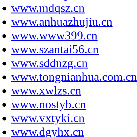
www.mdqsz.cn
www.anhuazhujiu.cn
www.www399.cn
www.szantai56.cn
www.sddnzg.cn
www.tongnianhua.com.cn
www.xwlzs.cn
www.nostyb.cn
www.vxtyki.cn
www.dgyhx.cn