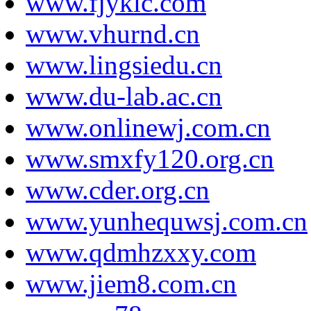
www.fjyklc.com
www.vhurnd.cn
www.lingsiedu.cn
www.du-lab.ac.cn
www.onlinewj.com.cn
www.smxfy120.org.cn
www.cder.org.cn
www.yunhequwsj.com.cn
www.qdmhzxxy.com
www.jiem8.com.cn