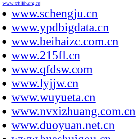
www.tzhllib.org.cn
|
www.schengju.cn
www.ypdbigdata.cn
www.beihaizc.com.cn
www.215fl.cn
www.qfdsw.com
www.lyjjw.cn
www.wuyueta.cn
www.nvxizhuang.com.cn
www.duoyuan.net.cn
www.huashuigou.cn