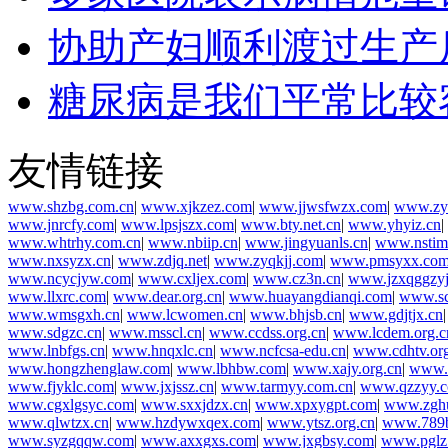
协助产妇顺利渡过生产
糖尿病是我们平常比较
友情链接
www.shzbg.com.cn
|
www.xjkzez.com
|
www.jjwsfwzx.com
|
www.zyl
www.jnrcfy.com
|
www.lpsjszx.com
|
www.bty.net.cn
|
www.yhyiz.cn
|
www.whtrhy.com.cn
|
www.nbiip.cn
|
www.jingyuanls.cn
|
www.nstim
www.nxsyzx.cn
|
www.zdjq.net
|
www.zyqkjj.com
|
www.pmsyxx.co
www.ncycjyw.com
|
www.cxljex.com
|
www.cz3n.cn
|
www.jzxqggzyj
www.llxrc.com
|
www.dear.org.cn
|
www.huayangdianqi.com
|
www.sc
www.wmsgxh.cn
|
www.lcwomen.cn
|
www.bhjsb.cn
|
www.gdjtjx.cn
www.sdgzc.cn
|
www.msscl.cn
|
www.ccdss.org.cn
|
www.lcdem.org.c
www.lnbfgs.cn
|
www.hnqxlc.cn
|
www.ncfcsa-edu.cn
|
www.cdhtv.or
www.hongzhenglaw.com
|
www.lbhbw.com
|
www.xajy.org.cn
|
www.n
www.fjyklc.com
|
www.jxjssz.cn
|
www.tarmyy.com.cn
|
www.qzzyy.
www.cgxlgsyc.com
|
www.sxxjdzx.cn
|
www.xpxygpt.com
|
www.zghu
www.qlwtzx.cn
|
www.hzdywxqex.com
|
www.ytsz.org.cn
|
www.789b
www.syzgqqw.com
|
www.axxgxs.com
|
www.jxgbsy.com
|
www.pglz.