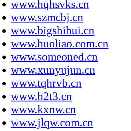
www.hqhsvks.cn
www.szmcbj.cn
www.bigshihui.cn
www.huoliao.com.cn
www.someoned.cn
www.xunyujun.cn
www.tqhrvb.cn
www.h2t3.cn
www.kxnw.cn
www.jlqw.com.cn