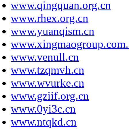
www.qingquan.org.cn
www.rhex.org.cn
www.yuanqism.cn
www.xingmaogroup.com.
www.venull.cn
www.tzqmvh.cn
www.wvurke.cn
www.gziif.org.cn
www.0yi3c.cn
www.ntqkd.cn