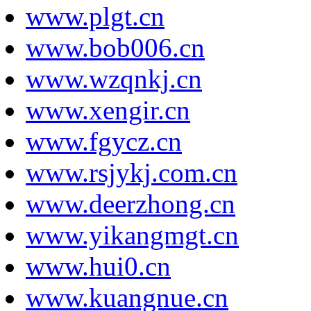
www.plgt.cn
www.bob006.cn
www.wzqnkj.cn
www.xengir.cn
www.fgycz.cn
www.rsjykj.com.cn
www.deerzhong.cn
www.yikangmgt.cn
www.hui0.cn
www.kuangnue.cn