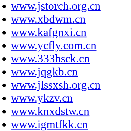
www.jstorch.org.cn
www.xbdwm.cn
www.kafgnxi.cn
www.ycfly.com.cn
www.333hsck.cn
www.jqgkb.cn
www.jlssxsh.org.cn
www.ykzv.cn
www.knxdstw.cn
www.igmtfkk.cn