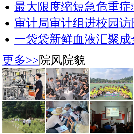
最大限度缩短急危重症
审计局审计组进校园访
一袋袋新鲜血液汇聚成
更多>>
院风院貌