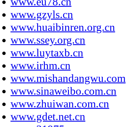
www.eu78.cn
www.gzyls.cn
www.huaibinren.org.cn
www.ssey.org.cn
www.luytaxb.cn
www.irhm.cn
www.mishandangwu.com
www.sinaweibo.com.cn
www.zhuiwan.com.cn
www.gdet.net.cn