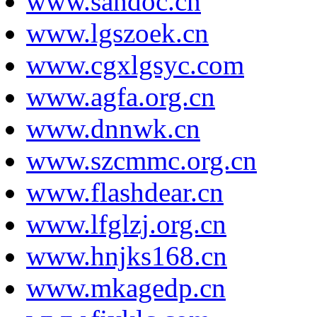
www.sandoc.cn
www.lgszoek.cn
www.cgxlgsyc.com
www.agfa.org.cn
www.dnnwk.cn
www.szcmmc.org.cn
www.flashdear.cn
www.lfglzj.org.cn
www.hnjks168.cn
www.mkagedp.cn