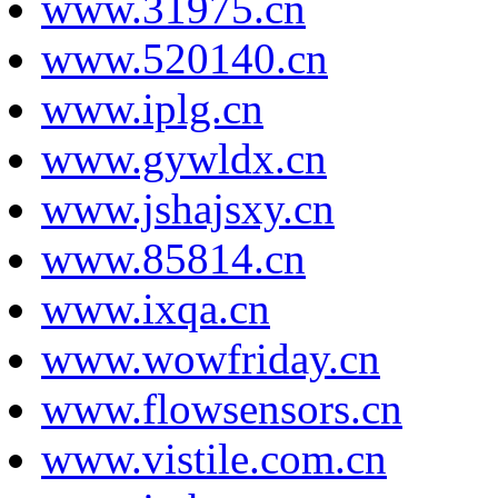
www.31975.cn
www.520140.cn
www.iplg.cn
www.gywldx.cn
www.jshajsxy.cn
www.85814.cn
www.ixqa.cn
www.wowfriday.cn
www.flowsensors.cn
www.vistile.com.cn