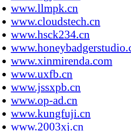
www.llmpk.cn
www.cloudstech.cn
www.hsck234.cn
www.honeybadgerstudio.
www.xinmirenda.com
www.uxfb.cn
www.jssxpb.cn
www.op-ad.cn
www.kungfuji.cn
www.2003xj.cn