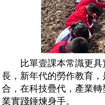
比單壹課本常識更具實
長，新年代的勞作教育，
合，在科技疊代，產業轉
業實踐錘煉身手。 