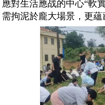
應對生活應战的中心“軟
需拘泥於龐大場景，更蘊