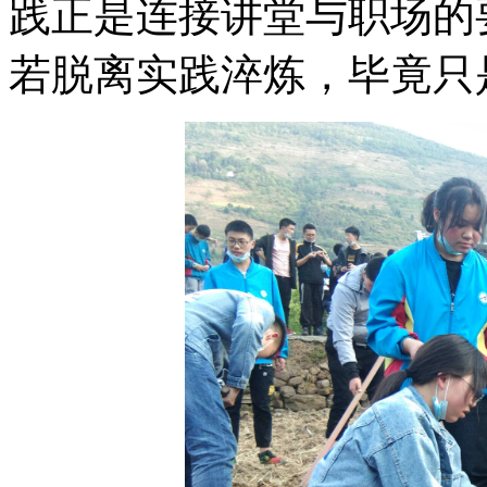
践正是连接讲堂与职场的
若脱离实践淬炼，毕竟