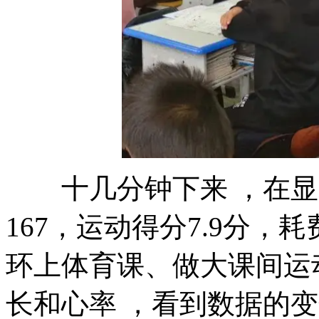
十几分钟下来 ，在显示
167，运动得分7.9分
环上体育课、做大
长和心率 ，看到数据的变化