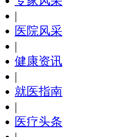
专家风采
|
医院风采
|
健康资讯
|
就医指南
|
医疗头条
|