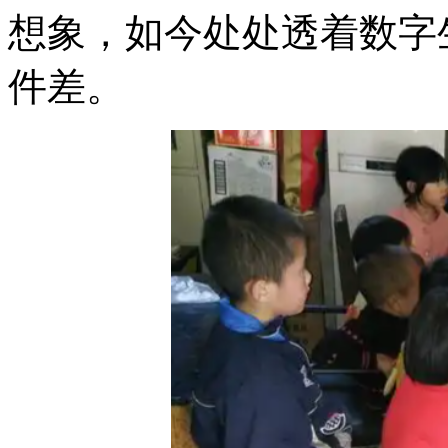
想象，如今处处透着数
件差。