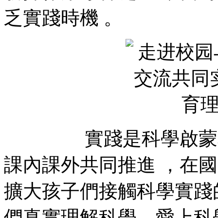
乏實踐時機 。
實踐是科學啟蒙和求知必
課內課外共同推進 ，
擴大孩子們接觸科學實踐的
們真實理解科學，愛上科