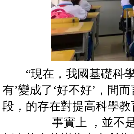
“現在，我國基礎
有’變成了‘好不好’
段，的存在對提高科學教育質量
事實上 ，並不是