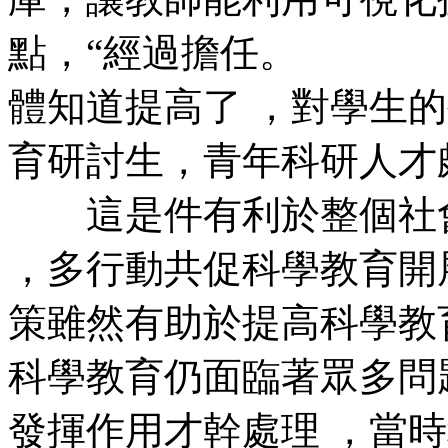
點，“經過擔任
體知道提高了 ，對學生的
育研討生，青年科研人才頗
這是件有利於整個社會培育
，多行動共促科學教
策雖然有助於提高科學教
科學教育仍面臨著眾多問題 
發揮作用才幹處理 ，