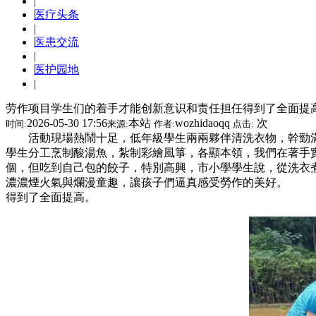
|
医疗头条
|
医患交流
|
医护园地
|
劳作项目学生们的着手才能创新意识和责任担任得到了全面提
2026-05-30 17:56
本站
wozhidaoqq
次
时间:
来源:
作者:
点击:
活動現場熱鬧十足，低年級學生兩兩夥伴清洗衣物，幹勁
學生分工烹制酸湯魚，紮制彩繪風箏，各顯本領，我們在著
個，但吃到自己包的餃子，特別高興，市小學學生說，從洗
濃濃煙火氣與爛漫童趣，讓孩子們逼真感受勞作的美好。 
得到了全面提高。