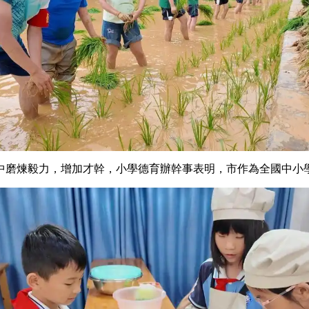
中磨煉毅力，增加才幹，小學德育辦幹事表明，市作為全國