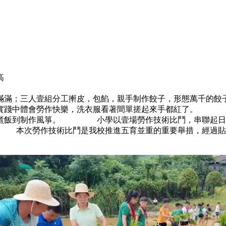
高
滿滿；三人壹組分工搟皮，包餡，親手制作餃子，形態萬千
手實踐中體會勞作快樂，洗衣服看著間單搓起來手都紅了。 
衣煮飯到制作風箏。 小學以壹場勞作技術比鬥，串聯起日子
本次勞作技術比鬥是我校推進五育並重的重要舉措，經過貼近